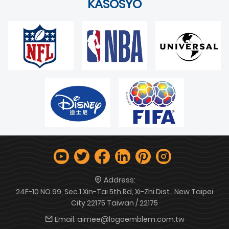
KASOSYO
Address:
24F-10 NO.99, Sec.1 Xin-Tai 5th Rd, Xi-Zhi Dist., New Taipei
City 22175 Taiwan / 22175
Email:
aimee@logoemblem.com.tw