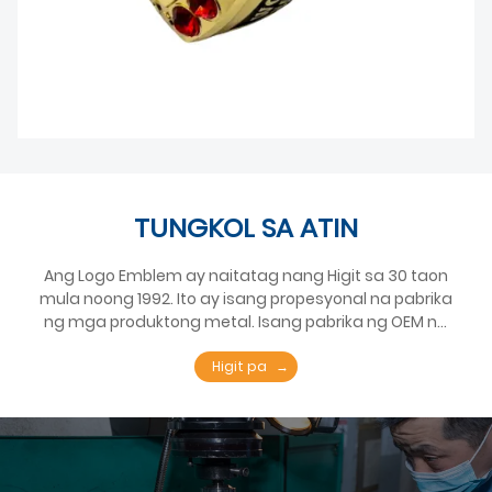
TUNGKOL SA ATIN
Ang Logo Emblem ay naitatag nang Higit sa 30 taon
mula noong 1992. Ito ay isang propesyonal na pabrika
ng mga produktong metal. Isang pabrika ng OEM na
nakatuon sa mga medalya, kagamitan sa golf,
stationery, souvenir ng turista. Ang Logo Emblem
Higit pa
Industries Co. Ltd. ay nakatuon sa disenyo,
pagmamanupaktura, at pag-export ng mga
medalyang pang-sports na gawa sa zinc alloy.
Gumagawa kami ng mga medalya ng mga karera sa
marathon na ginanap sa malalaking lungsod sa