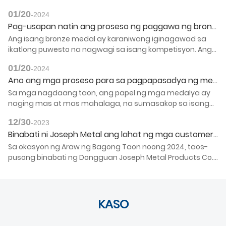
01/20
-2024
Pag-usapan natin ang proseso ng paggawa ng bronze medal (mga larawan)
Ang isang bronze medal ay karaniwang iginagawad sa
ikatlong puwesto na nagwagi sa isang kompetisyon. Ang
una at ikalawang nanalo ng kompetisyon ay karaniwang
01/20
-2024
tumatanggap ng ginto at pilak na medalya ayon sa
Ano ang mga proseso para sa pagpapasadya ng medalya (larawan)
pagkakabanggit. Ang kaugalian ay sinasabing
pinasimunuan ng isang haring Judio.
Sa mga nagdaang taon, ang papel ng mga medalya ay
naging mas at mas mahalaga, na sumasakop sa isang
nangingibabaw na posisyon, at ang tanso ay ang
12/30
-2023
ginustong materyal para sa paggawa ng mga medalya.
Binabati ni Joseph Metal ang lahat ng mga customer at kaibigan sa loob at labas ng bansa: Maligayang Bagong Taon, kalusugan at kaligtasan, kaligayahan ng pamilya, at ang lahat ng pinakamahusay! (larawan)
Napakaganda rin ng hitsura ng mga ginawang metal na
medalya. Ang materyal na metal na ito ay medyo
Sa okasyon ng Araw ng Bagong Taon noong 2024, taos-
malambot. Ang proseso ng pagpapasadya ng medalya
pusong binabati ng Dongguan Joseph Metal Products Co.,
ay Anong uri ng bagay? Matuto pa tayo tungkol dito sa
Ltd. ang mga domestic at dayuhang customer at
editor ng Joseph Metal.
kaibigan mula sa lahat ng antas ng pamumuhay:
Maligayang Bagong Taon, matagumpay na karera, at
masayang buhay. Nawa'y laging sumama sa iyo ang
KASO
kaligayahan at kaligayahan magpakailanman! Nais ko sa
iyo ng isang maunlad na karera, masaganang