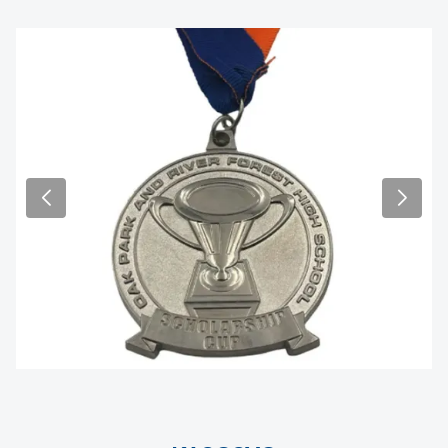
mapagkukunan sa pananalapi, mabuting kalusugan,
kapayapaan at kaligayahan! Sa bagong taon, nawa'y
samahan ka ng magagandang tanawin at kaligayahan
sa daan.