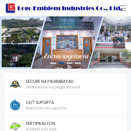
العربية
বাংলা ভাষার
Български
Català
BAHAY
MGA PRODUKTO
SECURE NA PAGBABAYAD
WORKSHOP
100% secure na pagbabayad
TUNGKOL SA ATIN
24/7 SUPORTA
MAKIPAG-UGNAYAN SA AMIN
Nakatuon na suporta
KATALOGO NG PRODUKTO
SERTIPIKASYON
ISO9001 SGS USA