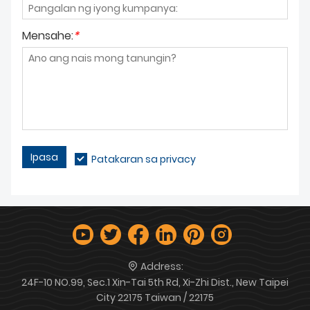
Mensahe:
*
Ipasa
Patakaran sa privacy
Address:
24F-10 NO.99, Sec.1 Xin-Tai 5th Rd, Xi-Zhi Dist., New Taipei
City 22175 Taiwan / 22175