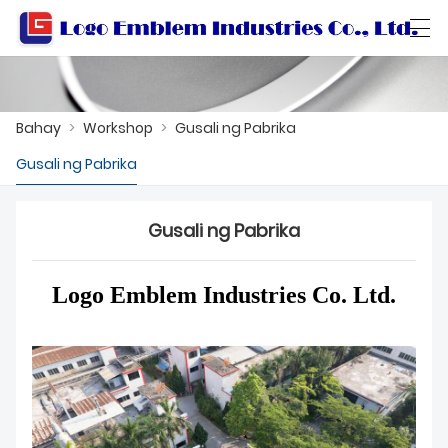
العربية
বাংলা ভাষার
Български
Català
Bahay
>
Workshop
>
Gusali ng Pabrika
Gusali ng Pabrika
BAHAY
Gusali ng Pabrika
MGA PRODUKTO
WORKSHOP
Logo Emblem Industries Co. Ltd.
TUNGKOL SA ATIN
MAKIPAG-UGNAYAN SA AMIN
KATALOGO NG PRODUKTO