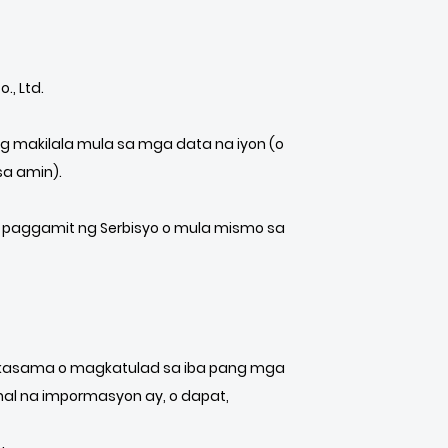
, Ltd.
g makilala mula sa mga data na iyon (o
a amin).
paggamit ng Serbisyo o mula mismo sa
agkasama o magkatulad sa iba pang mga
l na impormasyon ay, o dapat,