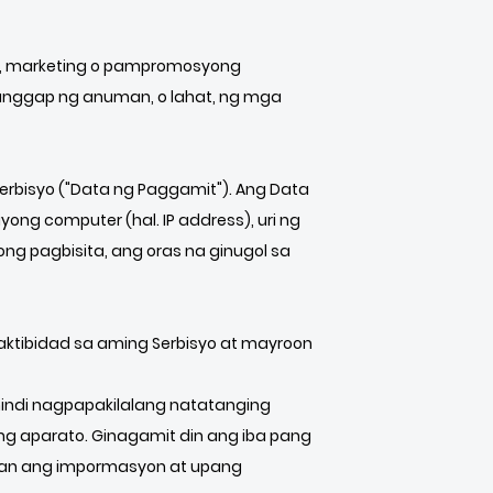
r, marketing o pampromosyong
tanggap ng anuman, o lahat, ng mga
rbisyo ("Data ng Paggamit"). Ang Data
ng computer (hal. IP address), uri ng
ong pagbisita, ang oras na ginugol sa
ktibidad sa aming Serbisyo at mayroon
indi nagpapakilalang natatanging
ong aparato. Ginagamit din ang iba pang
yan ang impormasyon at upang