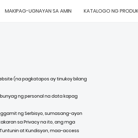
MAKIPAG-UGNAYAN SA AMIN
KATALOGO NG PRODU
ebsite (na pagkatapos ay tinukoy bilang
ubunyag ng personal na data kapag
aggamit ng Serbisyo, sumasang-ayon
akaran sa Privacy na ito, ang mga
 Tuntunin at Kundisyon, maa-access