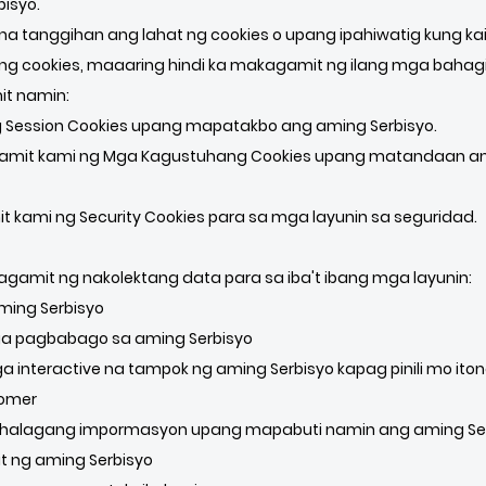
isyo.
a tanggihan ang lahat ng cookies o upang ipahiwatig kung kai
g cookies, maaaring hindi ka makagamit ng ilang mga bahagi
it namin:
Session Cookies upang mapatakbo ang aming Serbisyo.
it kami ng Mga Kagustuhang Cookies upang matandaan ang 
kami ng Security Cookies para sa mga layunin sa seguridad.
magamit ng nakolektang data para sa iba't ibang mga layunin:
ming Serbisyo
a pagbabago sa aming Serbisyo
interactive na tampok ng aming Serbisyo kapag pinili mo ito
tomer
ahalagang impormasyon upang mapabuti namin ang aming Se
ng aming Serbisyo