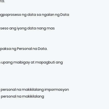
ta.
nagpoproseso ng data sa ngalan ng Data
oseso ang iyong data nang mas
paksa ng Personal na Data.
n upang maibigay at mapagbuti ang
a personal na makikilalang impormasyon
personal na makikilalang