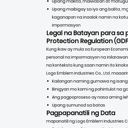
Upang makita, maiwasan at matugun
Upang maibigay sa iyo ang balita, m
kaganapan na inaalok namin na katul
impormasyon
Legal na Batayan para sa 
Protection Regulation (GD
Kung ikaw ay mula sa European Economic 
personal na impormasyon na inilarawan 
na konteksto kung saan namin ito kinoko
Logo Emblem Industries Co., Ltd. maaari
Kailangan naming gumawa ng isang k
Binigyan mo kami ng pahintulot na ga
Ang pagpoproseso ay nasa aming lehi
Upang sumunod sa batas
Pagpapanatili ng Data
mapanatili ng Logo Emblem Industries C