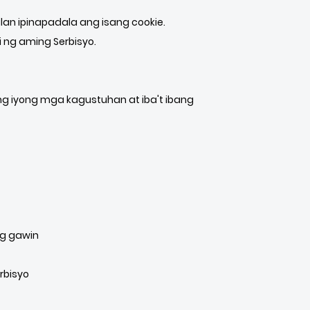
lan ipinapadala ang isang cookie.
 ng aming Serbisyo.
iyong mga kagustuhan at iba't ibang
ng gawin
rbisyo