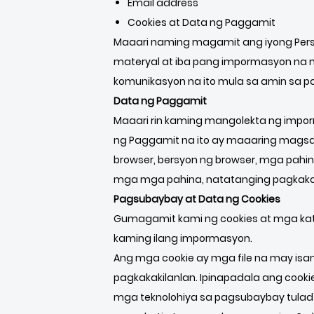
Email address
Cookies at Data ng Paggamit
Maaari naming magamit ang iyong Pers
materyal at iba pang impormasyon na 
komunikasyon na ito mula sa amin sa 
Data ng Paggamit
Maaari rin kaming mangolekta ng impo
ng Paggamit na ito ay maaaring magsama
browser, bersyon ng browser, mga pahina
mga mga pahina, natatanging pagkakaki
Pagsubaybay at Data ng Cookies
Gumagamit kami ng cookies at mga kat
kaming ilang impormasyon.
Ang mga cookie ay mga file na may isa
pagkakakilanlan. Ipinapadala ang cooki
mga teknolohiya sa pagsubaybay tulad