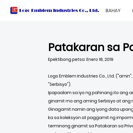
BAHAY
Patakaran sa 
Epektibong petsa: Enero 18, 2019
Logo Emblem Industries Co., Ltd. ("amin
"Serbisyo").
Ipapaalam sa iyo ng pahinang ito ang 
ginamit mo ang aming Serbisyo at ang 
Ginagamit namin ang iyong data upang
ka sa koleksyon at paggamit ng imporma
terminong ginamit sa Patakaran sa Pri