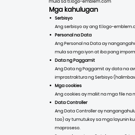
mula sa tl.logo-emblem.com
Mga kahulugan
Serbisyo
Ang serbisyo ay ang tl.logo-emblem.
Personal na Data
Ang Personal na Data ay nangangahu
mula sa mga iyon at iba pang impo
Data ng Paggamit
Ang Data ng Paggamit ay data na a
imprastraktura ng Serbisyo (halimbaw
Mga cookies
Ang cookies ay maliit na mga file na
Data Controller
Ang Data Controller ay nangangahul
tao) ay tumutukoy sa mga layunin 
maproseso.