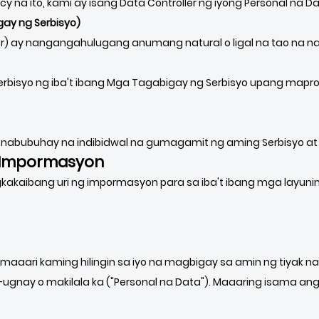
cy na ito, kami ay isang Data Controller ng iyong Personal na Da
ay ng Serbisyo)
der) ay nangangahulugang anumang natural o ligal na tao na 
bisyo ng iba't ibang Mga Tagabigay ng Serbisyo upang mapr
nabubuhay na indibidwal na gumagamit ng aming Serbisyo at 
g Impormasyon
kaibang uri ng impormasyon para sa iba't ibang mga layuni
maaari kaming hilingin sa iyo na magbigay sa amin ng tiyak n
ay o makilala ka ("Personal na Data"). Maaaring isama ang 