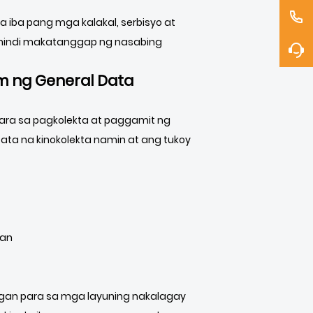
 iba pang mga kalakal, serbisyo at
a hindi makatanggap ng nasabing
im ng General Data
 para sa pagkolekta at paggamit ng
Data na kinokolekta namin at ang tukoy
tan
angan para sa mga layuning nakalagay