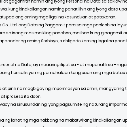
tili at gagamitin namin ang iyong Personal na Data sa saklaw
bawa, kung kinakailangan naming panatilihin ang iyong data
ipatupad ang aming mga ligal na kasunduan at patakaran.
es Co., Ltd. ang Data ng Paggamit para sa mga panloob na layu
ara sa isang mas maikling panahon, maliban kung ginagamit a
aandar ng aming Serbisyo, o obligado kaming legal na panatil
rsonal na Data, ay maaaring ilipat sa - at mapanatili sa - 
ba pang hurisdiksyon ng pamahalaan kung saan ang mga batas
 at pinili na magbigay ng impormasyon sa amin, mangyaring t
t iproseso ito doon.
Privacy na sinusundan ng iyong pagsumite ng naturang impor
ukuha ng lahat ng mga hakbang na makatwirang kinakailangan u