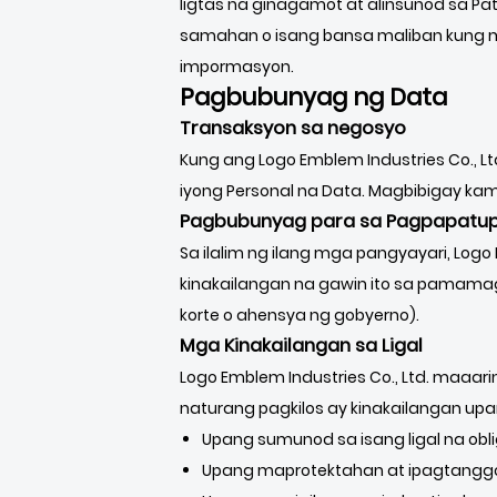
ligtas na ginagamot at alinsunod sa Pa
samahan o isang bansa maliban kung ma
impormasyon.
Pagbubunyag ng Data
Transaksyon sa negosyo
Kung ang Logo Emblem Industries Co., 
iyong Personal na Data. Magbibigay kami
Pagbubunyag para sa Pagpapatup
Sa ilalim ng ilang mga pangyayari, Logo
kinakailangan na gawin ito sa pamamag
korte o ahensya ng gobyerno).
Mga Kinakailangan sa Ligal
Logo Emblem Industries Co., Ltd. maaa
naturang pagkilos ay kinakailangan upa
Upang sumunod sa isang ligal na obl
Upang maprotektahan at ipagtanggol