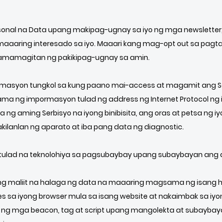
onal na Data upang makipag-ugnay sa iyo ng mga newslette
maaaring interesado sa iyo. Maaari kang mag-opt out sa pag
pamamagitan ng pakikipag-ugnay sa amin.
rmasyon tungkol sa kung paano mai-access at magamit ang Se
 ng impormasyon tulad ng address ng Internet Protocol ng iyo
 ng aming Serbisyo na iyong binibisita, ang oras at petsa ng iy
lanlan ng aparato at iba pang data ng diagnostic.
ulad na teknolohiya sa pagsubaybay upang subaybayan ang a
ng maliit na halaga ng data na maaaring magsama ng isang h
es sa iyong browser mula sa isang website at nakaimbak sa iy
 ng mga beacon, tag at script upang mangolekta at subayba