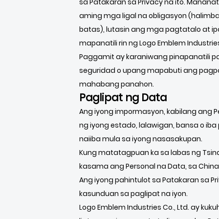
sa Patakaran sa Privacy na ito. Manana
aming mga ligal na obligasyon (halim
batas), lutasin ang mga pagtatalo at 
mapanatili rin ng Logo Emblem Industri
Paggamit ay karaniwang pinapanatili p
seguridad o upang mapabuti ang pagpap
mahabang panahon.
Paglipat ng Data
Ang iyong impormasyon, kabilang ang Pe
ng iyong estado, lalawigan, bansa o i
naiiba mula sa iyong nasasakupan.
Kung matatagpuan ka sa labas ng Tsina
kasama ang Personal na Data, sa China a
Ang iyong pahintulot sa Patakaran sa 
kasunduan sa paglipat na iyon.
Logo Emblem Industries Co., Ltd. ay k