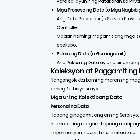
Para sa layunin ng Patakaran sa Priva
Mga Proseso ng Data (o Mga Nagbibig
Ang Data Processor (o Service Provi
Controller.
Maaari naming magamit ang mga ser
epektibo.
Paksa ng Data (o Gumagamit)
Ang Paksa ng Data ay ang sinumang 
Koleksyon at Paggamit n
Nangongolekta kami ng maraming magka
aming Serbisyo sa iyo.
Mga uri ng Kolektibong Data
Personal na Data
Habang ginagamit ang aming Serbisyo, 
na maaaring magamit upang makipag-ugn
impormasyon, ngunit hindi limitado sa: