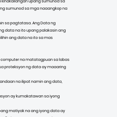
 na kinakailangan upang sumunod sa
 upang sumunod sa mga naaangkop na
nin sa pagtatasa. Ang Data ng
ng data na ito upang palakasin ang
ihin ang data na ito sa mas
mga computer na matatagpuan sa labas
 sa proteksyon ng data ay maaaring
andaan na ilipat namin ang data,
masyon ay kumakatawan sa iyong
pang matiyak na ang iyong data ay