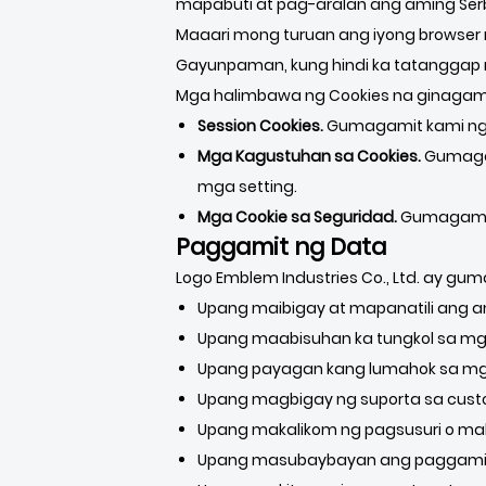
mapabuti at pag-aralan ang aming Serb
Maaari mong turuan ang iyong browser n
Gayunpaman, kung hindi ka tatanggap n
Mga halimbawa ng Cookies na ginagam
Session Cookies.
Gumagamit kami ng 
Mga Kagustuhan sa Cookies.
Gumagam
mga setting.
Mga Cookie sa Seguridad.
Gumagamit 
Paggamit ng Data
Logo Emblem Industries Co., Ltd. ay gu
Upang maibigay at mapanatili ang a
Upang maabisuhan ka tungkol sa mg
Upang payagan kang lumahok sa mga 
Upang magbigay ng suporta sa cus
Upang makalikom ng pagsusuri o m
Upang masubaybayan ang paggamit 