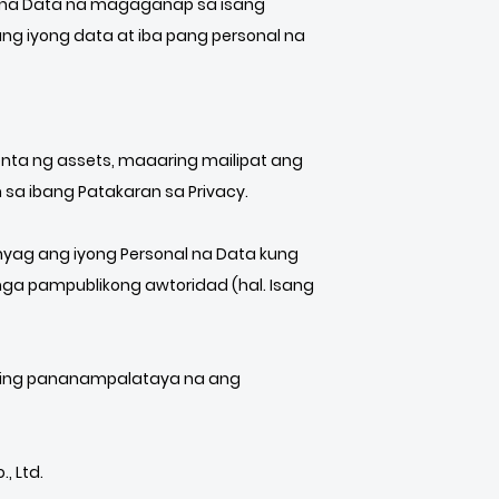
nal na Data na magaganap sa isang
g iyong data at iba pang personal na
nta ng assets, maaaring mailipat ang
 sa ibang Patakaran sa Privacy.
unyag ang iyong Personal na Data kung
ga pampublikong awtoridad (hal. Isang
buting pananampalataya na ang
, Ltd.