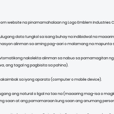
com website na pinamamahalaan ng Logo Emblem Industries Co.
lugang data tungkol sa isang buhay na indibidwal na maaarin
rmasyon alinman sa aming pag-aari o malamang na mapunta s
wtomatikong nakolekta alinman sa nabuo sa pamamagitan ng 
a, ang tagal ng pagbisita sa pahina).
 nakaimbak sa iyong aparato (computer o mobile device).
ugang ang natural o ligal na tao na (maaaring mag-isa o m
kung saan at ang pamamaraan kung saan ang anumang persona