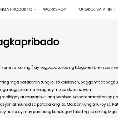
MGA PRODUKTO
WORKSHOP
TUNGKOL SA ATIN
Pagkapribado
", "kami", o "aming") ay nagpapatakbo ng tl.logo-emblem.com w
aming mga patakaran tungkol sa koleksyon, paggamit at pagb
mga pagpipilian na naiugnay mo sa data na iyon.
 maibigay at mapagbuti ang Serbisyo. Sa pamamagitan ng p
syon alinsunod sa patakarang ito. Maliban kung tinukoy sa Pat
vacy na ito ay may parehong kahulugan tulad ng sa aming Mga