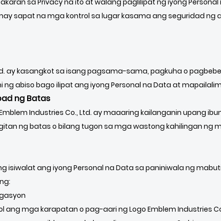
takaran sa Privacy na ito at walang paglilipat ng iyong Perso
y sapat na mga kontrol sa lugar kasama ang seguridad ng an
Ltd. ay kasangkot sa isang pagsama-sama, pagkuha o pagbebe
 ng abiso bago ilipat ang iyong Personal na Data at mapailalim
ad ng Batas
 Emblem Industries Co., Ltd. ay maaaring kailanganin upang ib
itan ng batas o bilang tugon sa mga wastong kahilingan ng m
ring isiwalat ang iyong Personal na Data sa paniniwala ng ma
ng:
igasyon
 ang mga karapatan o pag-aari ng Logo Emblem Industries Co.