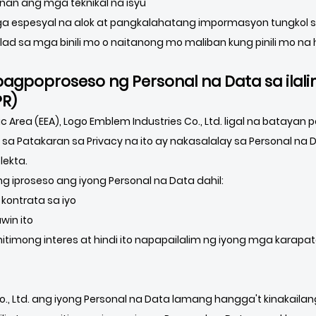
an ang mga teknikal na isyu
ga espesyal na alok at pangkalahatang impormasyon tungkol sa
ad sa mga binili mo o naitanong mo maliban kung pinili mo n
pagpoproseso ng Personal na Data sa ilal
PR)
Area (EEA), Logo Emblem Industries Co., Ltd. ligal na batayan
sa Patakaran sa Privacy na ito ay nakasalalay sa Personal na 
lekta.
ng iproseso ang iyong Personal na Data dahil:
ontrata sa iyo
win ito
timong interes at hindi ito napapailalim ng iyong mga karapa
o., Ltd. ang iyong Personal na Data lamang hangga't kinakail