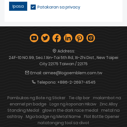
Ipasa
Patakaran sa privacy
Address:
24F-10 NO.99, Sec.1 Xin-Tai 5th Rd, Xi-Zhi Dist., New Taipei
City 22175 Taiwan / 22175
Email:
aimee@logoemblem.com.tw
Telepono:
+886-2-2697-4545
Pambukas ng Bote ng Sticker
Tie clip bar
malambot na
enamel pin badge
Logo ng koponan Hikaw
Zinc Alloy
Standing Medal
glow in the dark race medal
metal na
ashtray
Mga badge ng Metal Name
Flat Bottle Opener
natatanging tool sa divot