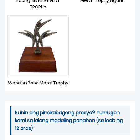
Buong 3D FIFA EVENT
Metal Trophy Figure
BALITA
TROPHY
Wooden Base Metal Trophy
Kunin ang pinakabagong presyo? Tumugon
kami sa lalong madaling panahon (sa loob ng
12 oras)