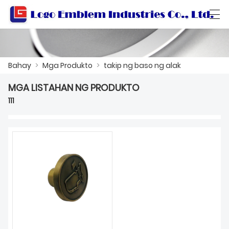
العربية
বাংলা ভাষার
Български
Català
Bahay
>
Mga Produkto
>
takip ng baso ng alak
MGA LISTAHAN NG PRODUKTO
BAHAY
111
MGA PRODUKTO
WORKSHOP
TUNGKOL SA ATIN
MAKIPAG-UGNAYAN SA AMIN
KATALOGO NG PRODUKTO