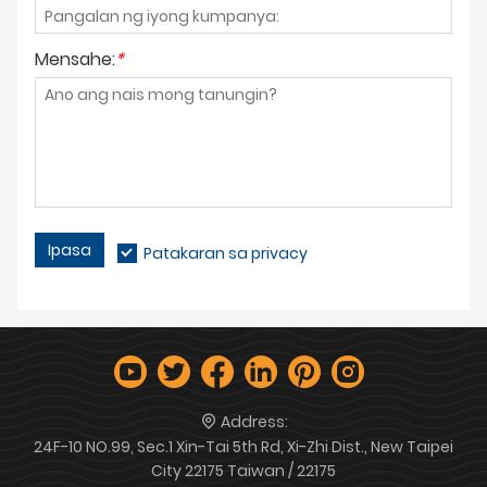
Mensahe:
*
Ipasa
Patakaran sa privacy
Address:
24F-10 NO.99, Sec.1 Xin-Tai 5th Rd, Xi-Zhi Dist., New Taipei
City 22175 Taiwan / 22175