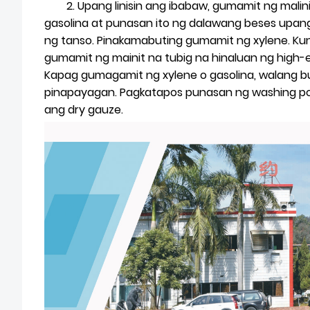
2. Upang linisin ang ibabaw, gumamit ng malini
gasolina at punasan ito ng dalawang beses upang
ng tanso. Pinakamabuting gumamit ng xylene. Kun
gumamit ng mainit na tubig na hinaluan ng high-e
Kapag gumagamit ng xylene o gasolina, walang bu
pinapayagan. Pagkatapos punasan ng washing pow
ang dry gauze.