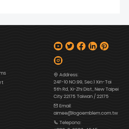
ems
Address:
24F-10 NO.99, Sec.1 Xin-Tai
rt
5th Rd, Xi-Zhi Dist., New Taipei
City 22175 Taiwan / 22175
Email:
aimee@logoemblem.com.tw
Telepono: