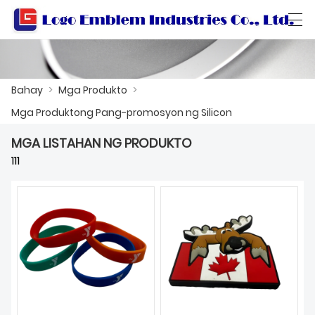
العربية
বাংলা ভাষার
Български
Català
Bahay
>
Mga Produkto
>
Mga Produktong Pang-promosyon ng Silicon
BAHAY
MGA LISTAHAN NG PRODUKTO
111
MGA PRODUKTO
WORKSHOP
TUNGKOL SA ATIN
MAKIPAG-UGNAYAN SA AMIN
KATALOGO NG PRODUKTO