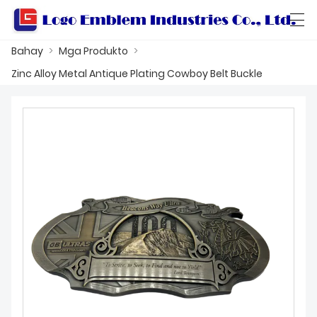
Bahay
>
Mga Produkto
>
العربية
বাংলা ভাষার
Български
Català
Zinc Alloy Metal Antique Plating Cowboy Belt Buckle
BAHAY
MGA PRODUKTO
WORKSHOP
TUNGKOL SA ATIN
MAKIPAG-UGNAYAN SA AMIN
KATALOGO NG PRODUKTO