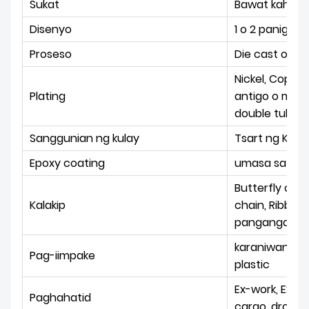
Sukat
Bawat kahili
Disenyo
1 o 2 panig na
Proseso
Die cast o Die
Nickel, Copper
Plating
antigo o matt
double tubog,
Sanggunian ng kulay
Tsart ng Kula
Epoxy coating
umasa sa pan
Butterfly clut
Kalakip
chain, Ribbon
pangangailan
karaniwang pol
Pag-iimpake
plastic
Ex-work, Expre
Paghahatid
cargo, drop s