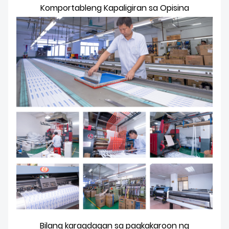
Komportableng Kapaligiran sa Opisina
Bilang karagdagan sa pagkakaroon ng