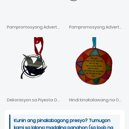
Pampromosyong Advertising Tie Clip Bar
Pampromosyong Advertising Tie Clip Bar Tie Tack With Chain
Dekorasyon sa Piyesta Opisyal na Nakaukit na Enamel na Ornament ng Pasko
Hindi kinakalawang na Offset Printing Christmas Ornament
Kunin ang pinakabagong presyo? Tumugon
kami sa lalong madaling panahon (sa loob ng