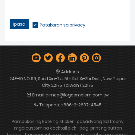
Ipasa
Patakaran sa privacy
Address:
24F-10 NO.99, Sec.1 Xin-Tai 5th Rd, Xi-Zhi Dist., New Taipei
City 22175 Taiwan / 22175
Email:
aimee@logoemblem.com.tw
Telepono:
+886-2-2697-4545
Pambukas ng Bote ng Sticker
pasadyang 3d trophy
mga custom na cocktail pick
pag-print ng button
badge
transparent na medalya
malambot na enamel