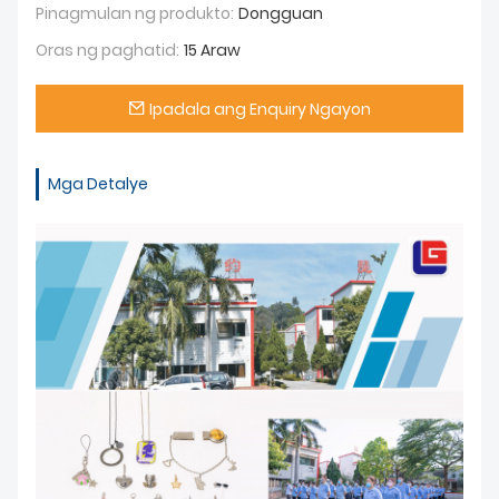
Pinagmulan ng produkto:
Dongguan
Oras ng paghatid:
15 Araw
Ipadala ang Enquiry Ngayon
Mga Detalye