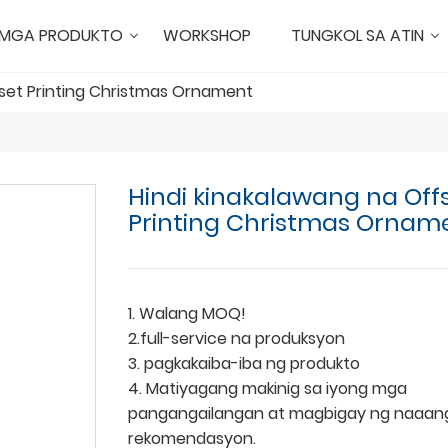
MGA PRODUKTO
WORKSHOP
TUNGKOL SA ATIN
fset Printing Christmas Ornament
Hindi kinakalawang na Off
Printing Christmas Ornam
1. Walang MOQ!
2.full-service na produksyon
3. pagkakaiba-iba ng produkto
4. Matiyagang makinig sa iyong mga
pangangailangan at magbigay ng naaan
rekomendasyon.