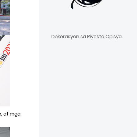
Dekorasyon sa Piyesta Opisyal na Nakaukit na Enamel na Ornament ng Pasko
e, at mga