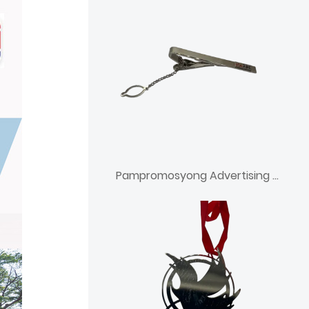
Pampromosyong Advertising Tie Clip Bar Tie Tack With Chain