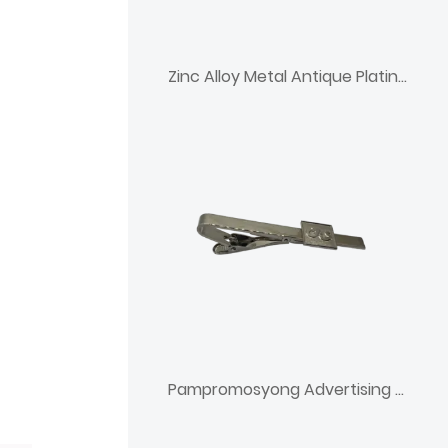
Zinc Alloy Metal Antique Plating Cowboy Belt Buckle
Pampromosyong Advertising Tie Clip Bar