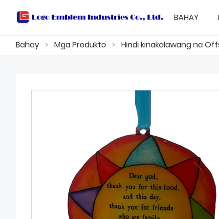
BAHAY
Bahay
>
Mga Produkto
>
Hindi kinakalawang na Of