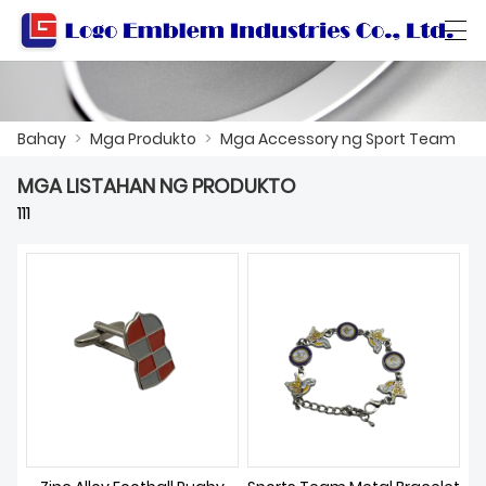
العربية
বাংলা ভাষার
Български
Català
Bahay
>
Mga Produkto
>
Mga Accessory ng Sport Team
MGA LISTAHAN NG PRODUKTO
BAHAY
111
MGA PRODUKTO
WORKSHOP
TUNGKOL SA ATIN
MAKIPAG-UGNAYAN SA AMIN
KATALOGO NG PRODUKTO