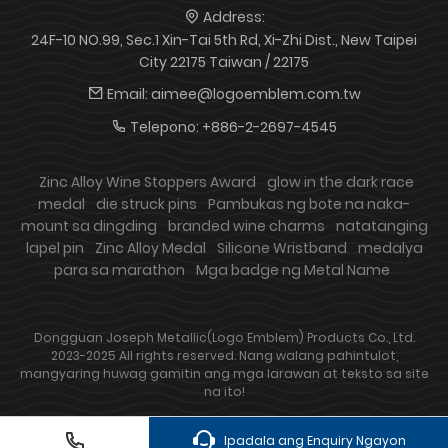
Address:
24F-10 NO.99, Sec.1 Xin-Tai 5th Rd, Xi-Zhi Dist., New Taipei
City 22175 Taiwan / 22175
Email:
aimee@logoemblem.com.tw
Telepono:
+886-2-2697-4545
Zinc Alloy Wine Stoppers Award
glow in the dark race
medal
die struck pins
Pambukas ng bote na naka-
mount sa dingding
branded wine charms
natatanging
lapel pin
Zinc Alloy Medal
Silicone Wristband
medalya
para sa marathon
Mga badge ng Metal Name
Dongguan Joseph Metallic(Logo Emblem) Products Co., Ltd.
2023-2025 All rights reserved. Nang walang pahintulot,
mangyaring huwag gamitin ang mga larawan at teksto sa site
na ito!
Ipadala ang Enquiry Ngayon