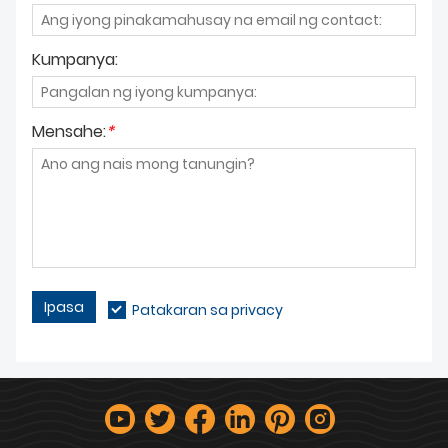
Kumpanya:
Mensahe:
*
Ipasa
Patakaran sa privacy