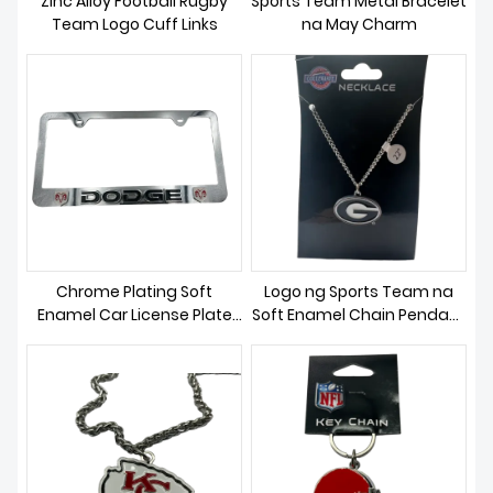
Zinc Alloy Football Rugby
Sports Team Metal Bracelet
BALITA
Team Logo Cuff Links
na May Charm
Chrome Plating Soft
Logo ng Sports Team na
Enamel Car License Plate
Soft Enamel Chain Pendant
Frame
Necklace