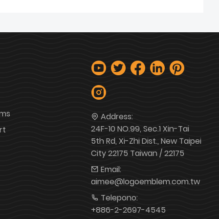
ems
Address:
24F-10 NO.99, Sec.1 Xin-Tai
rt
5th Rd, Xi-Zhi Dist., New Taipei
City 22175 Taiwan / 22175
Email:
aimee@logoemblem.com.tw
Telepono:
+886-2-2697-4545