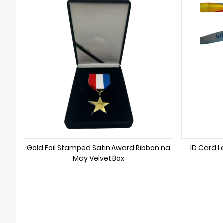
Gold Foil Stamped Satin Award Ribbon na
ID Card L
May Velvet Box