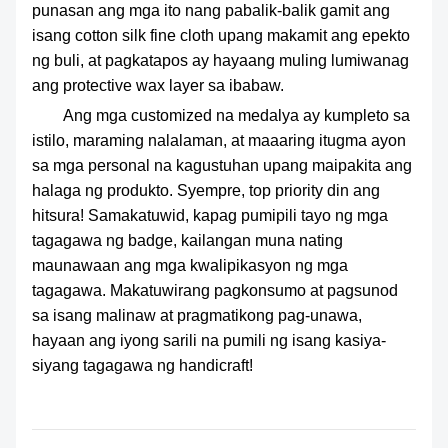
punasan ang mga ito nang pabalik-balik gamit ang
isang cotton silk fine cloth upang makamit ang epekto
ng buli, at pagkatapos ay hayaang muling lumiwanag
ang protective wax layer sa ibabaw.
Ang mga customized na medalya ay kumpleto sa
istilo, maraming nalalaman, at maaaring itugma ayon
sa mga personal na kagustuhan upang maipakita ang
halaga ng produkto. Syempre, top priority din ang
hitsura! Samakatuwid, kapag pumipili tayo ng mga
tagagawa ng badge, kailangan muna nating
maunawaan ang mga kwalipikasyon ng mga
tagagawa. Makatuwirang pagkonsumo at pagsunod
sa isang malinaw at pragmatikong pag-unawa,
hayaan ang iyong sarili na pumili ng isang kasiya-
siyang tagagawa ng handicraft!