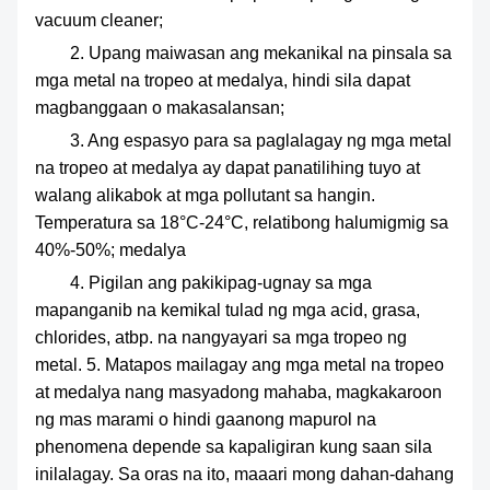
vacuum cleaner;
2. Upang maiwasan ang mekanikal na pinsala sa
mga metal na tropeo at medalya, hindi sila dapat
magbanggaan o makasalansan;
3. Ang espasyo para sa paglalagay ng mga metal
na tropeo at medalya ay dapat panatilihing tuyo at
walang alikabok at mga pollutant sa hangin.
Temperatura sa 18°C-24°C, relatibong halumigmig sa
40%-50%; medalya
4. Pigilan ang pakikipag-ugnay sa mga
mapanganib na kemikal tulad ng mga acid, grasa,
chlorides, atbp. na nangyayari sa mga tropeo ng
metal. 5. Matapos mailagay ang mga metal na tropeo
at medalya nang masyadong mahaba, magkakaroon
ng mas marami o hindi gaanong mapurol na
phenomena depende sa kapaligiran kung saan sila
inilalagay. Sa oras na ito, maaari mong dahan-dahang