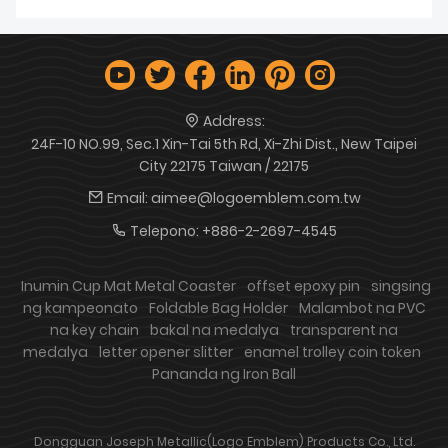
Address:
24F-10 NO.99, Sec.1 Xin-Tai 5th Rd, Xi-Zhi Dist., New Taipei
City 22175 Taiwan / 22175
Email:
aimee@logoemblem.com.tw
Telepono:
+886-2-2697-4545
Inumin Cup Mat Metal Coaster
offset epoxy pin
singsing
ng kampeonato
Foldable Bag Holder
Malambot na PVC
na key chain
bakal na medalya
transparent na
medalya
letter opener slitter
enamel trolley coin token
Pananda ng Iron Ball
Dongguan Joseph Metallic(Logo Emblem) Products Co., Ltd.