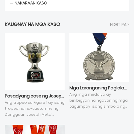
← NAKARAAN KASO
KAUGNAY NA MGA KASO
HIGIT PA >
Mga Larangan ng Paglalapat ng Medalya (Figure)
Ang mga medalya ay
Pasadyang case ng Joseph metal trophy (larawan)
binibigyan na ngayon ng mga
Ang tropeo sa Figure 1 ay isang
tagumpay, isang simbolo ng
tropeo na na-customize ng
kaluwalhatian. Ang
Dongguan Joseph Metal
pagpapasadya ng medalya
Products Co., Ltd. para sa
ay nagpapakita na siya ay
customer. Ito ay may
isang natatanging
napakahalagang