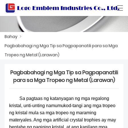
العربية
বাংলা ভাষার
Български
Català
Bahay
>
Pagbabahagi ng Mga Tip sa Pagpapanatili para sa Mga
BAHAY
Tropeo ng Metal (Larawan)
MGA PRODUKTO
Pagbabahagi ng Mga Tip sa Pagpapanatili
para sa Mga Tropeo ng Metal (Larawan)
WORKSHOP
TUNGKOL SA ATIN
Sa pagtaas ng katanyagan ng mga regalong
MAKIPAG-UGNAYAN SA AMIN
kristal, unti-unting namumukod-tangi ang mga tropeo
ng kristal mula sa mga tropeo ng maraming
KATALOGO NG PRODUKTO
materyales. Ang mga artificial crystal trophies ay may
bentahe ng pagiging kristal, at ang kanilang mga