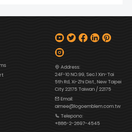
ems
Address:
24F-10 NO.99, Sec.1 Xin-Tai
rt
5th Rd, Xi-Zhi Dist., New Taipei
City 22175 Taiwan / 22175
Email:
aimee@logoemblem.com.tw
Telepono:
+886-2-2697-4545