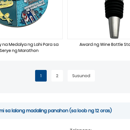
 na Medalya ng Lahi Para sa
Award ng Wine Bottle St
Serye ng Marathon
1
2
Susunod
 sa lalong madaling panahon (sa loob ng 12 oras)