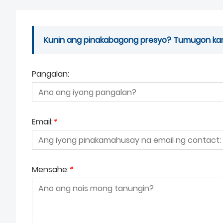
Kunin ang pinakabagong presyo? Tumugon kami
Pangalan:
Email:
*
Mensahe:
*