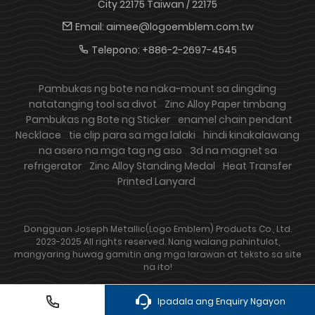
City 22175 Taiwan / 22175
Email:
aimee@logoemblem.com.tw
Telepono:
+886-2-2697-4545
Pambukas ng bote na naka-mount sa dingding
natatanging tool sa divot
Zinc Alloy Paper timbang
Pambukas ng Bote ng Sticker
enamel chain pendant
Necklace
tie clip para sa mga lalaki
hindi kinakalawang
na asero na mga tag ng aso
3d na magnet sa
refrigerator
Zinc Alloy Standing Medal
Heat Transfer
Printed Lanyard
Dongguan Joseph Metallic(Logo Emblem) Products Co., Ltd.
2023-2025 All rights reserved. Nang walang pahintulot,
mangyaring huwag gamitin ang mga larawan at teksto sa site
na ito!
Ipadala ang Enquiry Ngayon