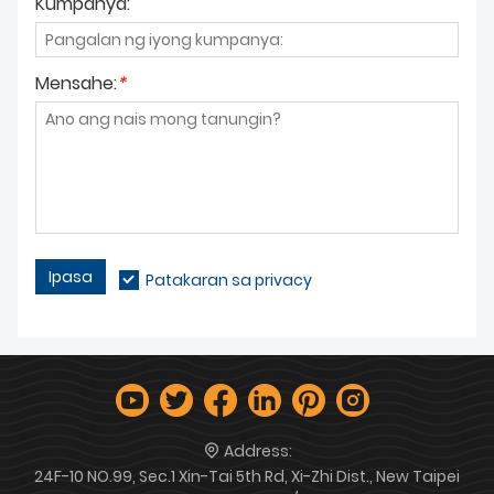
Kumpanya:
Mensahe:
*
Ipasa
Patakaran sa privacy
Address:
24F-10 NO.99, Sec.1 Xin-Tai 5th Rd, Xi-Zhi Dist., New Taipei