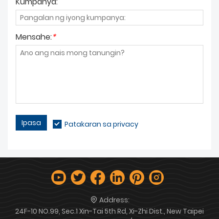
Kumpanya:
Mensahe:
*
Ipasa
Patakaran sa privacy
Address:
24F-10 NO.99, Sec.1 Xin-Tai 5th Rd, Xi-Zhi Dist., New Taipei