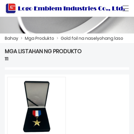
العربية
বাংলা ভাষার
Български
Català
Bahay
>
Mga Produkto
>
Gold foil na naselyohang laso
MGA LISTAHAN NG PRODUKTO
BAHAY
111
MGA PRODUKTO
WORKSHOP
TUNGKOL SA ATIN
MAKIPAG-UGNAYAN SA AMIN
KATALOGO NG PRODUKTO