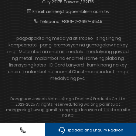
City 22175 Taiwan / 22175
Email:
aimee@logoemblem.com.tw
Telepono:
+886-2-2697-4545
pagpapakita ng medalya at tropeo
singsing ng
kampeonato
pang-promosyon na gumagalaw na key
ring
Malambot na enamel medals
medalyang gawad
ng metal
malambot na enamel Frame ng plaka ng
lisensya ng kotse
ID Card Lanyard
kumikinang na key
chain
malambot na enamel Christmas pendant
mga
medalya ng pvc
Dongguan Joseph Metallic(Logo Emblem) Products Co., Ltd.
2023-2025 All rights reserved. Nang walang pahintulot,
mangyaring huwag gamitin ang mga larawan at teksto sa site
na ito!
Ipadala ang Enquiry Ngayon