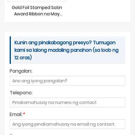
BALITA
Gold Foil Stamped Satin
Award Ribbon na May
Velvet Box
Kunin ang pinakabagong presyo? Tumugon
kami sa lalong madaling panahon (sa loob ng
12 oras)
Pangalan:
Telepono:
Email:
*