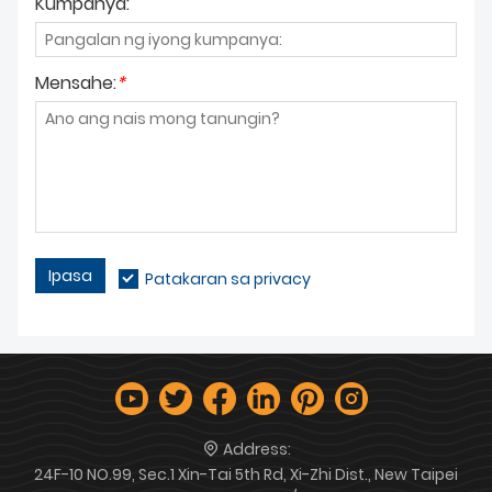
Kumpanya:
Mensahe:
*
Ipasa
Patakaran sa privacy
Address:
24F-10 NO.99, Sec.1 Xin-Tai 5th Rd, Xi-Zhi Dist., New Taipei