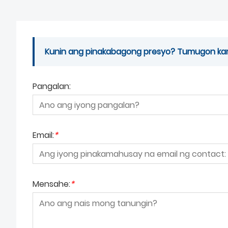
Kunin ang pinakabagong presyo? Tumugon kami
Pangalan:
Email:
*
Mensahe:
*