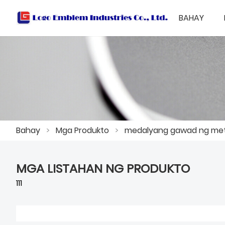
BAHAY
Bahay
>
Mga Produkto
>
medalyang gawad ng met
MGA LISTAHAN NG PRODUKTO
111