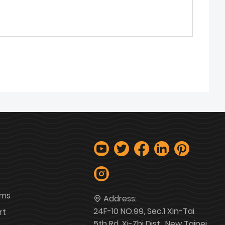
ems
Address:
24F-10 NO.99, Sec.1 Xin-Tai
rt
5th Rd, Xi-Zhi Dist., New Taipei