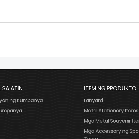
 SA ATIN
ITEM NG PRODUKTO
yon ng Kumpanya
Lanyard
 Kumpanya
Metal Stationery Items
Mga Metal Souvenir It
Mga Accessory ng Spo
Team